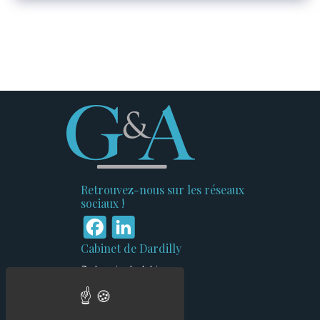
Retrouvez-nous sur les réseaux
sociaux !
Facebook
LinkedIn
Cabinet de Dardilly
3 chemin du Jubin
Bâtiment n°1
69570 Dardilly