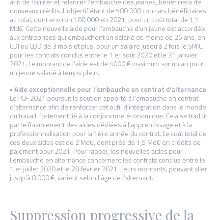
afin de faciliter et relancer l’embauche des jeunes, bénéficiera de
nouveaux crédits. L’objectif étant de 580 000 contrats bénéficiaires
au total, dont environ 100 000 en 2021, pour un coût total de 1,1
Md€. Cette nouvelle aide pour l’embauche d’un jeune est accordée
aux entreprises qui embauchent un salarié de moins de 26 ans, en
CDI ou CDD de 3 mois et plus, pour un salaire jusqu’à 2 fois le SMIC,
pour les contrats conclus entre le 1 er août 2020 et le 31 janvier
2021. Le montant de l’aide est de 4000 € maximum sur un an pour
un jeune salarié à temps plein.
• Aide exceptionnelle pour l’embauche en contrat d’alternance
Le PLF 2021 poursuit le soutien apporté à l’embauche en contrat
d’alternance afin de renforcer cet outil d’intégration dans le monde
du travail, fortement lié à la conjoncture économique. Cela se traduit
par le financement des aides dédiées à l’apprentissage et à la
professionnalisation pour la 1ère année du contrat. Le coût total de
ces deux aides est de 2 Md€, dont près de 1,5 Md€ en crédits de
paiement pour 2021. Pour rappel, les nouvelles aides pour
l’embauche en alternance concernent les contrats conclus entre le
1 er juillet 2020 et le 28 février 2021. Leurs montants, pouvant aller
jusqu’à 8 000 €, varient selon l’âge de l’alternant.
Suppression progressive de la