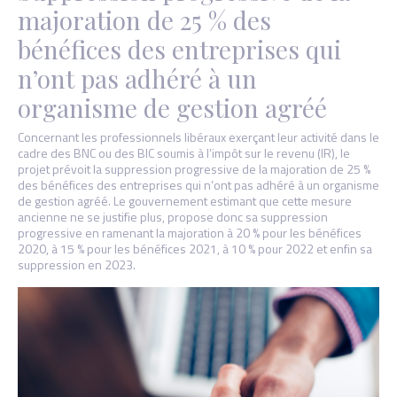
majoration de 25 % des
bénéfices des entreprises qui
n’ont pas adhéré à un
organisme de gestion agréé
Concernant les professionnels libéraux exerçant leur activité dans le
cadre des BNC ou des BIC soumis à l’impôt sur le revenu (IR), le
projet prévoit la suppression progressive de la majoration de 25 %
des bénéfices des entreprises qui n’ont pas adhéré à un organisme
de gestion agréé. Le gouvernement estimant que cette mesure
ancienne ne se justifie plus, propose donc sa suppression
progressive en ramenant la majoration à 20 % pour les bénéfices
2020, à 15 % pour les bénéfices 2021, à 10 % pour 2022 et enfin sa
suppression en 2023.