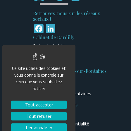
Retrouvez-nous sur les réseaux
sociaux !
Facebook
LinkedIn
Cabinet de Dardilly
3 chemin du Jubin
Bâtiment n°1
69570 Dardilly
Ce site utilise des cookies et
Cabinet de Cailloux-sur-Fontaines
vous donne le contrôle sur
470 route du Tilleuls
ceux que vous souhaitez
Bâtiment Mercure
activer
69270 Cailloux-sur-Fontaines
Tout accepter
Informations légales
Mentions légales
Tout refuser
Politique de confidentialité
Personnaliser