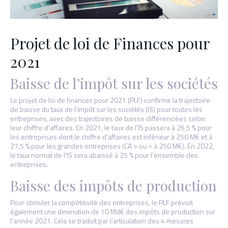
Projet de loi de Finances pour
2021
Baisse de l’impôt sur les sociétés
Le projet de loi de finances pour 2021 (PLF) confirme la trajectoire
de baisse du taux de l’impôt sur les sociétés (IS) pour toutes les
entreprises, avec des trajectoires de baisse différenciées selon
leur chiffre d’affaires. En 2021, le taux de l’IS passera à 26,5 % pour
les entreprises dont le chiffre d’affaires est inférieur à 250 M€ et à
27,5 % pour les grandes entreprises (CA > ou = à 250 M€). En 2022,
le taux normal de l’IS sera abaissé à 25 % pour l’ensemble des
entreprises.
Baisse des impôts de production
Pour stimuler la compétitivité des entreprises, le PLF prévoit
également une diminution de 10 Md€ des impôts de production sur
l’année 2021. Cela se traduit par l’articulation des 4 mesures