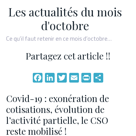
Les actualités du mois
d'octobre
Ce qu’il faut retenir en ce mois d’octobre…
Partagez cet article !!
Facebook
LinkedIn
Twitter
Email
PrintFriend
Partage
Covid-19 : exonération de
cotisations, évolution de
l’activité partielle, le CSO
reste mobilisé !