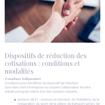
Dispositifs de réduction des
cotisations : conditions et
modalités
Travailleur indépendant
Conditions pour bénéficier du dispositif de réduction
Vous êtes chef d’entreprise ou conjoint collaborateur et votre
activité principale relève d’un des secteurs suivants :
secteurs dit S1 : secteurs du tourisme, de l’hôtellerie, de la
restauration, du sport, de la culture, du transport aérien, de