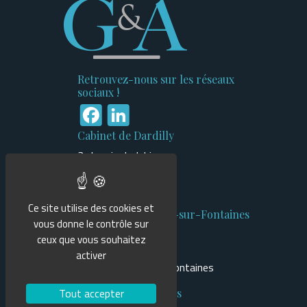
Retrouvez-nous sur les réseaux
sociaux !
Facebook
LinkedIn
Cabinet de Dardilly
3 chemin du Jubin
Bâtiment n°1
69570 Dardilly
Ce site utilise des cookies et
Cabinet de Cailloux-sur-Fontaines
vous donne le contrôle sur
470 route du Tilleuls
ceux que vous souhaitez
Bâtiment Mercure
activer
69270 Cailloux-sur-Fontaines
Tout accepter
Informations légales