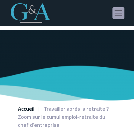
Panneau de gestion des cookies
Accueil
Travailler après la retraite ?
|
Zoom sur le cumul emploi-retraite du
chef d’entreprise