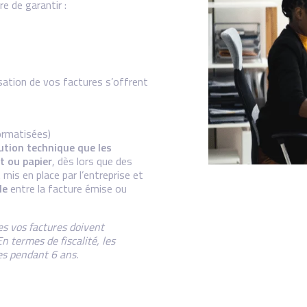
e de garantir :
isation de vos factures s’offrent
ormatisées)
ution technique que les
t ou papier
, dès lors que des
is en place par l’entreprise et
le
entre la facture émise ou
es vos factures doivent
 termes de fiscalité, les
es pendant 6 ans.