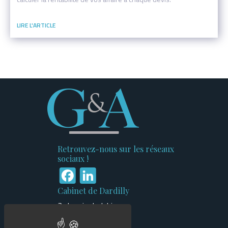
Retrouvez-nous sur les réseaux
sociaux !
Facebook
LinkedIn
Cabinet de Dardilly
3 chemin du Jubin
Bâtiment n°1