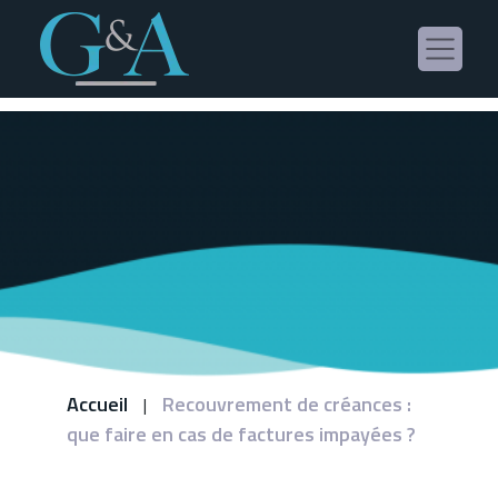
Panneau de gestion des cookies
Accueil
Recouvrement de créances :
|
que faire en cas de factures impayées ?