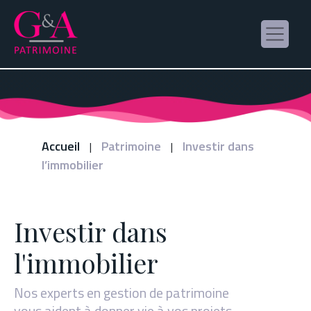
Panneau de gestion des cookies
Accueil
Patrimoine
Investir dans
|
|
l’immobilier
Investir dans
l'immobilier
Nos experts en gestion de patrimoine
vous aident à donner vie à vos projets.