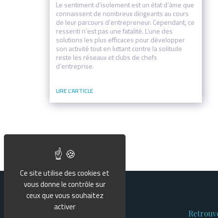
Le sentiment d’isolement est un état d’âme que
connaissent de nombreux dirigeants au cours
de leur parcours d’entrepreneur. Cependant, ce
ressenti n’est pas une fatalité. L’une des
solutions les plus efficaces pour développer
son activité tout en luttant contre la solitude
reste les réseaux et clubs de chefs
d’entreprise.
Ce site utilise des cookies et
vous donne le contrôle sur
ceux que vous souhaitez
activer
Retrouv