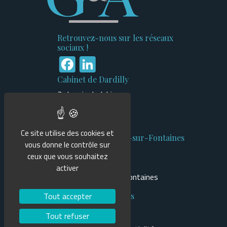
Retrouvez-nous sur les réseaux
sociaux !
Facebook
LinkedIn
Cabinet de Dardilly
3 chemin du Jubin
Bâtiment n°1
69570 Dardilly
Ce site utilise des cookies et
Cabinet de Cailloux-sur-Fontaines
vous donne le contrôle sur
470 route du Tilleuls
ceux que vous souhaitez
Bâtiment Mercure
activer
69270 Cailloux-sur-Fontaines
Tout accepter
Informations légales
Mentions légales
Tout refuser