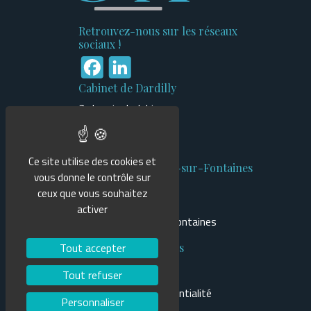
Retrouvez-nous sur les réseaux
sociaux !
Facebook
LinkedIn
Cabinet de Dardilly
3 chemin du Jubin
Bâtiment n°1
69570 Dardilly
Ce site utilise des cookies et
Cabinet de Cailloux-sur-Fontaines
vous donne le contrôle sur
470 route du Tilleuls
ceux que vous souhaitez
Bâtiment Mercure
activer
69270 Cailloux-sur-Fontaines
Tout accepter
Informations légales
Mentions légales
Tout refuser
Politique de confidentialité
Personnaliser