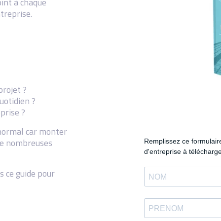
oint à chaque
treprise.
rojet ?
uotidien ?
prise ?
 normal car monter
 de nombreuses
s ce guide pour